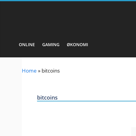
Hopp
til
innhold
ONLINE
GAMING
ØKONOMI
Home
»
bitcoins
bitcoins