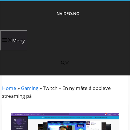
Hopp
til
NVIDEO.NO
innhold
Meny
Home
»
Gaming
»
Twitch – En ny måte å oppleve
streaming på