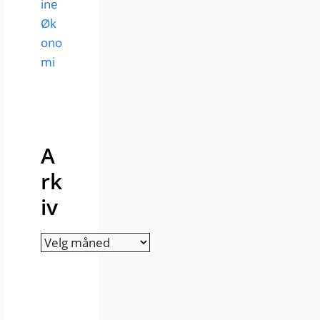
ine
Øk
ono
mi
A
rk
iv
Arkiv