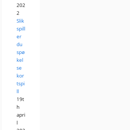
202
2
Slik
spill
er
du
spø
kel
se
kor
tspi
ll
19t
h
apri
l