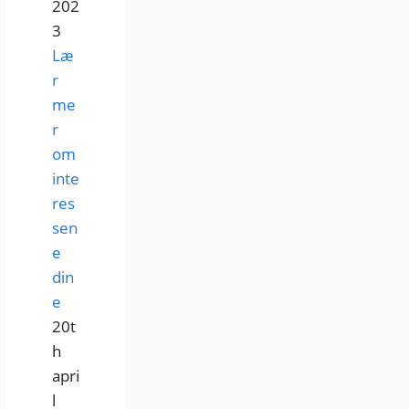
202
3
Læ
r
me
r
om
inte
res
sen
e
din
e
20t
h
apri
l