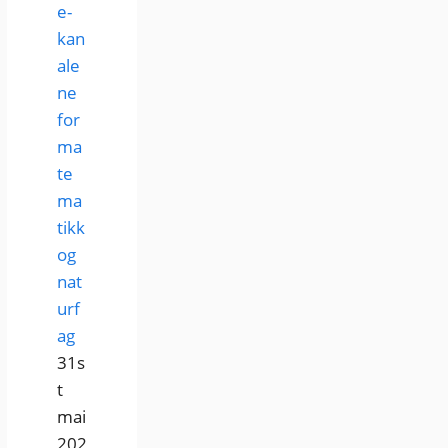
e-
kan
ale
ne
for
ma
te
ma
tikk
og
nat
urf
ag
31s
t
mai
202