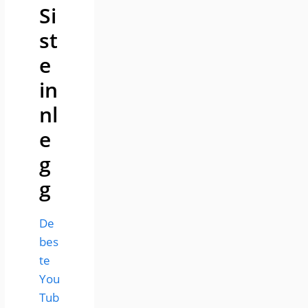
Si
st
e
in
nl
e
g
g
De
bes
te
You
Tub