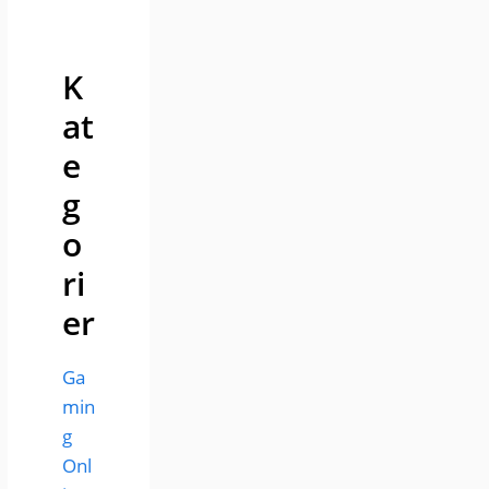
K
at
e
g
o
ri
er
Ga
min
g
Onl