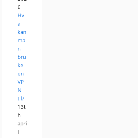
6
Hv
a
kan
ma
n
bru
ke
en
VP
N
til?
13t
h
apri
l