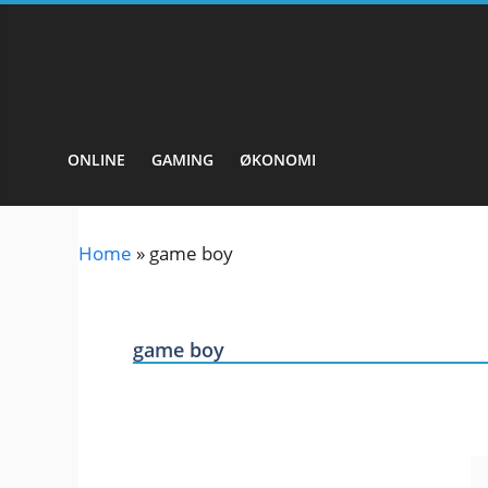
Hopp
til
innhold
ONLINE
GAMING
ØKONOMI
Home
»
game boy
game boy