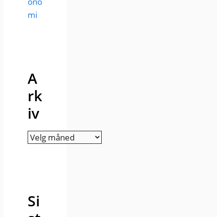
ono
mi
A
rk
iv
Arkiv
Si