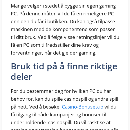
Mange velger i stedet å bygge sin egen gaming
PC. På denne måten vil du få en rimeligere PC
enn den du får i butikken. Du kan også tilpasse
maskinen med de komponentene som passer
til ditt bruk. Ved å følge visse retningslinjer vil du
få en PC som tilfredsstiller dine krav og
forventninger, når det gjelder gaming.
Bruk tid på å finne riktige
deler
Før du bestemmer deg for hvilken PC du har
behov for, kan du spille casinospill og andre spill
på nett. Ved å besøke
Casino-Bonuses.io
vil du
få tilgang til både kampanjer og bonuser til
underholdende casinospill. Du vil raskt se at