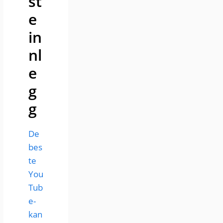
st
e
in
nl
e
g
g
De
bes
te
You
Tub
e-
kan