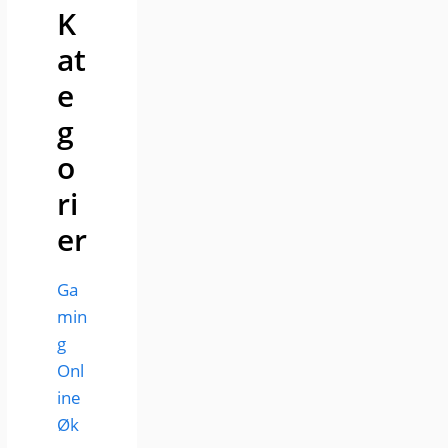
K
at
e
g
o
ri
er
Ga
min
g
Onl
ine
Øk