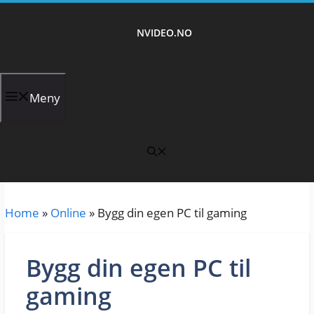
Hopp
til
NVIDEO.NO
innhold
Meny
Home
»
Online
»
Bygg din egen PC til gaming
Bygg din egen PC til
gaming