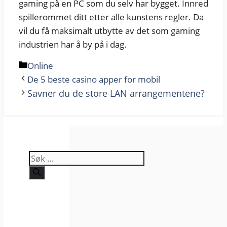
gaming på en PC som du selv har bygget. Innred
spillerommet ditt etter alle kunstens regler. Da
vil du få maksimalt utbytte av det som gaming
industrien har å by på i dag.
Kategorier
Online
De 5 beste casino apper for mobil
Savner du de store LAN arrangementene?
Søk
etter: